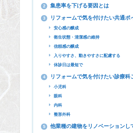
集患率を下げる要因とは
2
リフォームで気を付けたい共通ポ
3
安心感の醸成
衛生状態・清潔感の維持
信頼感の醸成
入りやすさ、動きやすさに配慮する
休診日は最短で
リフォームで気を付けたい診療科
4
小児科
眼科
内科
整形外科
他業種の建物をリノベーションし
5