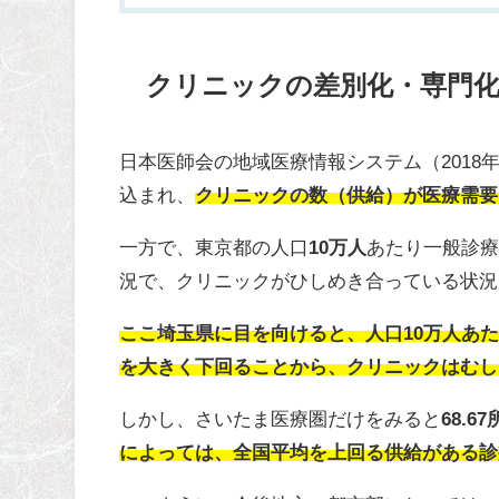
クリニックの差別化・専門
日本医師会の地域医療情報システム（
2018
込まれ、
クリニックの数（供給）が医療需要
一方で、東京都の
人口
10万人
あたり
一般診
況で、クリニックがひしめき合っている状況
ここ埼玉県に目を向けると、人口10万人あ
を大きく下回ることから、クリニックはむし
しかし、
さいたま医療圏だけをみると
68.67
によっては、全国平均を上回る供給がある診