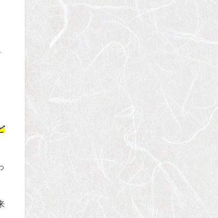
す
ど
っ
来