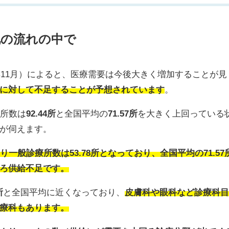
化の流れの中で
年11月
）によると、医療需要は今後大きく増加することが見
に対して不足することが予想されています
。
療所数は
92.44所
と全国平均の
71.57所
を大きく上回っている
が伺えます。
たり一般診療所数は
53.78所
となっており、全国平均の
71.57
ろ供給不足です。
所
と全国平均に近くなっており、
皮膚科や眼科など診療科
療科もあります。