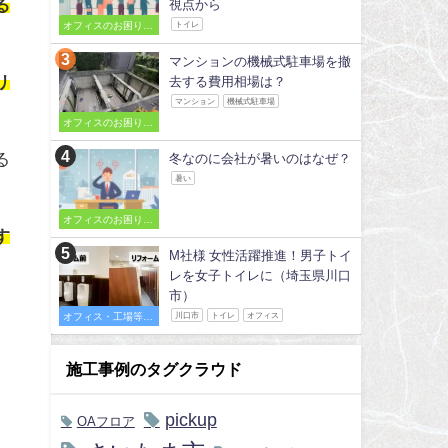
る
視点から
オフィスのお困りご
トイレ
とを解決
マンションの機械式駐車場を撤
リ
去する費用相場は？
マンション
機械式駐車場
オフィスのお困りご
とを解決
る
冬なのに会社が暑いのはなぜ？
暑い
オフィスのお困りご
す
とを解決
M社様 女性活躍推進！男子トイ
レを女子トイレに（埼玉県川口
市）
オフィス・工場等の
川口市
トイレ
オフィス
施工事例
施工事例のタグクラウド
pickup
OAフロア