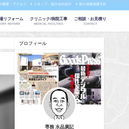
社概要・アクセス
スタッフ・協力会社紹介
個人情報保護方針
工場リフォーム
クリニック/病院工事
ご相談・お見積り
TORY REFORM
MEDICAL FACILITIES
CONTACT
プロフィール
専務 水品廣記