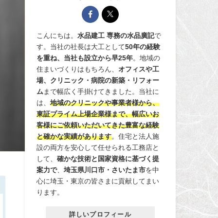
こんにちは。
水品建工 専務の水品廣記
で
す。当社の社長は大工として
50年の経験
を重ね、当社も設立から早25年
。地域の
住まいづくりはもちろん、
オフィスや工
場、クリニック・病院の新築・リフォー
ム
まで幅広く手掛けてきました。当社に
は、
地域のクリニックや事業者様から、
東証プライム上場企業様まで、幅広いお
客様にご依頼いただいてきた豊富な経験
と確かな実績があります
。住宅と法人施
設の両方を安心して任せられる工務店と
して、
確かな技術と国家資格に基づく提
案力で
、
埼玉県川口市・さいたま市
を中
心に埼玉・東京の皆さまに貢献してまい
ります。
詳しいプロフィール