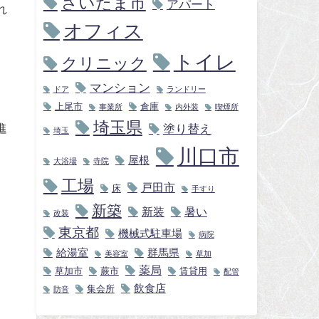
さいたま市
アパート
れ
オフィス
トイレ
クリニック
マンション
ドア
ランドリー
上尾市
倉庫
事業所
内外装
喫煙所
埼玉県
進
塗り替え
埼玉
川口市
屋根
大浴場
寺院
工場
戸田市
床
手すり
新築
新装
暑い
改装
東京都
機械式駐車場
病院
給湯室
群馬県
美容室
草加
薬局
草加市
蕨市
賃貸用
配管
飲食店
集会所
防音