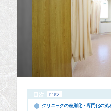
目次
[
非表示
]
クリニックの差別化・専門化の流
1