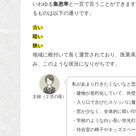
いわゆる
集患率
と一言で言うことができます
るものは以下の通りです。
古い
暗い
狭い
地域に根付いて長く運営されており、医業承
み、このような状況になりがちです。
私があまり行きたくないなと思
・建物が老朽化していて、外壁
主婦（２児の母）
・入り口で古びたスリッパに履
・窓が少なく、全体的に暗い印
・学校のような白い長い蛍光灯
・待合室の椅子やキッズスペー