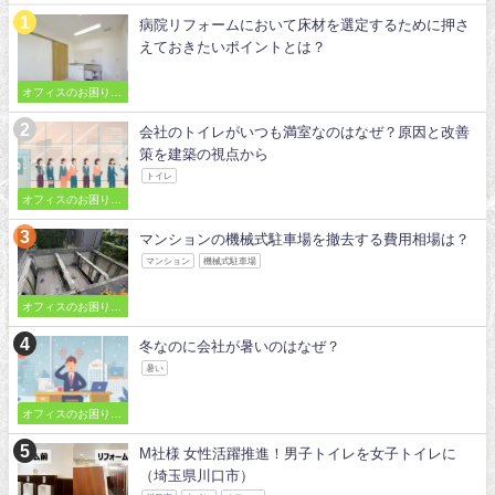
病院リフォームにおいて床材を選定するために押さ
えておきたいポイントとは？
オフィスのお困りご
とを解決
会社のトイレがいつも満室なのはなぜ？原因と改善
策を建築の視点から
トイレ
オフィスのお困りご
とを解決
マンションの機械式駐車場を撤去する費用相場は？
マンション
機械式駐車場
オフィスのお困りご
とを解決
冬なのに会社が暑いのはなぜ？
暑い
オフィスのお困りご
とを解決
M社様 女性活躍推進！男子トイレを女子トイレに
（埼玉県川口市）