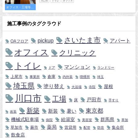
川口市
トイレ
オフィス
オフィス・工場等の
施工事例
施工事例のタグクラウド
さいたま市
pickup
アパート
OAフロア
オフィス
クリニック
トイレ
マンション
ドア
ランドリー
上尾市
倉庫
事業所
内外装
喫煙所
埼玉
埼玉県
塗り替え
屋根
大浴場
寺院
川口市
工場
戸田市
床
手すり
新築
東京都
新装
暑い
改装
機械式駐車場
給湯室
群馬県
病院
美容室
草加
薬局
草加市
蕨市
賃貸用
集会所
配管
防音
飲食店