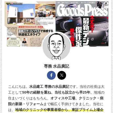
専務 水品廣記
こんにちは。
水品建工 専務の水品廣記
です。当社の社長は大
工として
50年の経験を重ね、当社も設立から早25年
。地域の
住まいづくりはもちろん、
オフィスや工場、クリニック・病
院の新築・リフォーム
まで幅広く手掛けてきました。当社に
は、
地域のクリニックや事業者様から、東証プライム上場企