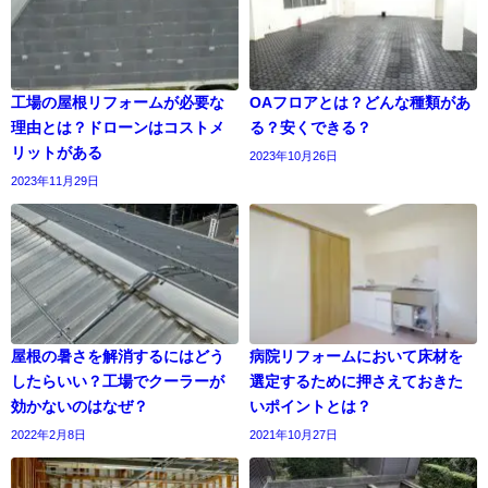
工場の屋根リフォームが必要な
OAフロアとは？どんな種類があ
理由とは？ドローンはコストメ
る？安くできる？
リットがある
2023年10月26日
2023年11月29日
屋根の暑さを解消するにはどう
病院リフォームにおいて床材を
したらいい？工場でクーラーが
選定するために押さえておきた
効かないのはなぜ？
いポイントとは？
2022年2月8日
2021年10月27日