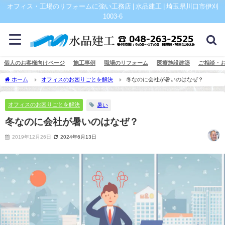
オフィス・工場のリフォームに強い工務店 | 水品建工 | 埼玉県川口市伊刈
1003-6
個人のお客様向けページ
施工事例
職場のリフォーム
医療施設建築
ご相談・
ホーム
オフィスのお困りごとを解決
冬なのに会社が暑いのはなぜ？
オフィスのお困りごとを解決
暑い
冬なのに会社が暑いのはなぜ？
2019年12月26日
2024年6月13日