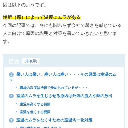
因は以下のようです。
場所（席）によって温度にムラがある
今回の記事では、冬にも関わらず会社で暑さを感じている
人に向けて原因の説明と対策を書いていきたいと思いま
す。
目次
[
非表示
]
暑い人は暑い、寒い人は寒い・・・その原因は室温のム
1
ラ
職場の温度は法律で決められているが・・・
室温のムラを生じさせる原因は外気の流入や熱の放出
2
室温を高くする要因
室温を低くする要因
室温のムラをなくすための室温均一化対策
3