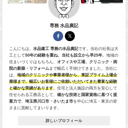
専務 水品廣記
こんにちは。
水品建工 専務の水品廣記
です。当社の社長は大
工として
50年の経験を重ね、当社も設立から早25年
。地域の
住まいづくりはもちろん、
オフィスや工場、クリニック・病
院の新築・リフォーム
まで幅広く手掛けてきました。当社に
は、
地域のクリニックや事業者様から、東証プライム上場企
業様まで、幅広いお客様にご依頼いただいてきた豊富な経験
と確かな実績があります
。住宅と法人施設の両方を安心して
任せられる工務店として、
確かな技術と国家資格に基づく提
案力で
、
埼玉県川口市・さいたま市
を中心に埼玉・東京の皆
さまに貢献してまいります。
詳しいプロフィール