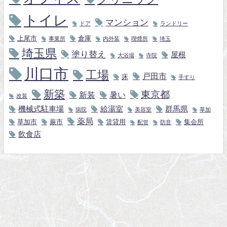
トイレ
マンション
ドア
ランドリー
上尾市
倉庫
事業所
内外装
喫煙所
埼玉
埼玉県
塗り替え
屋根
大浴場
寺院
川口市
工場
戸田市
床
手すり
新築
東京都
新装
暑い
改装
機械式駐車場
給湯室
群馬県
病院
美容室
草加
薬局
草加市
蕨市
賃貸用
集会所
配管
防音
飲食店