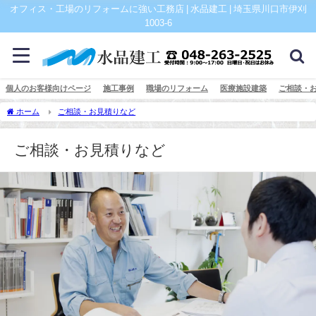
オフィス・工場のリフォームに強い工務店 | 水品建工 | 埼玉県川口市伊刈
1003-6
個人のお客様向けページ
施工事例
職場のリフォーム
医療施設建築
ご相談・
ホーム
ご相談・お見積りなど
ご相談・お見積りなど