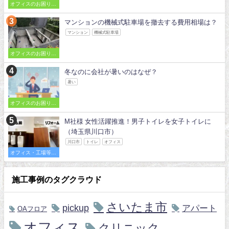
オフィスのお困りご
とを解決
マンションの機械式駐車場を撤去する費用相場は？
マンション
機械式駐車場
オフィスのお困りご
とを解決
冬なのに会社が暑いのはなぜ？
暑い
オフィスのお困りご
とを解決
M社様 女性活躍推進！男子トイレを女子トイレに
（埼玉県川口市）
川口市
トイレ
オフィス
オフィス・工場等の
施工事例
施工事例のタグクラウド
さいたま市
pickup
アパート
OAフロア
オフィス
クリニック